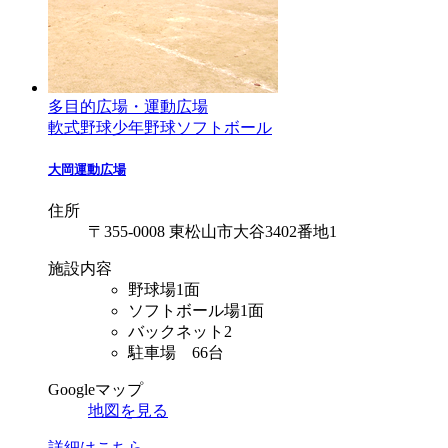
多目的広場・運動広場
軟式野球
少年野球
ソフトボール
大岡運動広場
住所
〒355-0008 東松山市大谷3402番地1
施設内容
野球場1面
ソフトボール場1面
バックネット2
駐車場 66台
Googleマップ
地図を見る
詳細はこちら