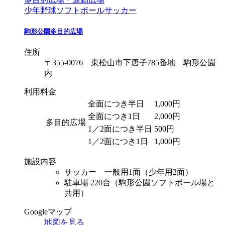
少年野球
ソフトボール
サッカー
駒形公園多目的広場
住所
〒355-0076 東松山市下唐子785番地 駒形公園
内
利用料金
全面につき半日
1,000円
全面につき1日
2,000円
多目的広場
1／2面につき半日
500円
1／2面につき1日
1,000円
施設内容
サッカー 一般用1面（少年用2面）
駐車場 220台（駒形公園ソフトボール場と
共用）
Googleマップ
地図を見る