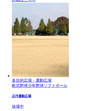
多目的広場・運動広場
軟式野球
少年野球
ソフトボール
正代運動広場
休場中