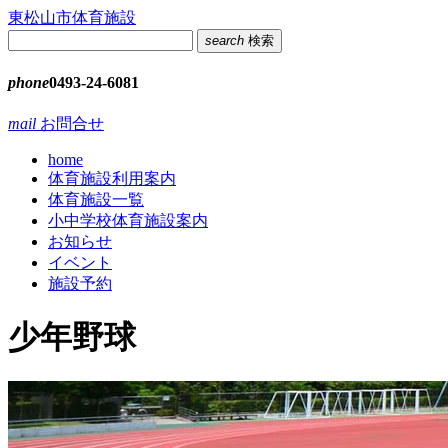
コ
東松山市体育施設
ン
search
検索
テ
ン
phone
0493-24-6081
ツ
本
mail
お問合せ
文
home
へ
体育施設利用案内
ス
体育施設一覧
キ
小中学校体育施設案内
ッ
お知らせ
プ
イベント
施設予約
少年野球