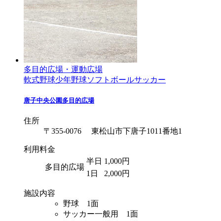
多目的広場・運動広場
軟式野球
少年野球
ソフトボール
サッカー
唐子中央公園多目的広場
住所
〒355-0076 東松山市下唐子1011番地1
利用料金
半日
1,000円
多目的広場
1日
2,000円
施設内容
野球 1面
サッカー一般用 1面