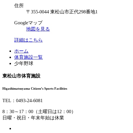
住所
〒355-0044 東松山市正代298番地1
Googleマップ
地図を見る
詳細はこちら
コ
ペ
ホーム
ン
ー
体育施設一覧
テ
ジ
少年野球
ン
の
ツ
先
東松山市体育施設
本
頭
文
へ
Higashimatsuyama Citizen’s Sports Facilities
の
戻
先
る
TEL：
0493-24-6081
頭
8：30～17：00（土曜日は12：00）
へ
日曜・祝日・年末年始は休業
戻
る