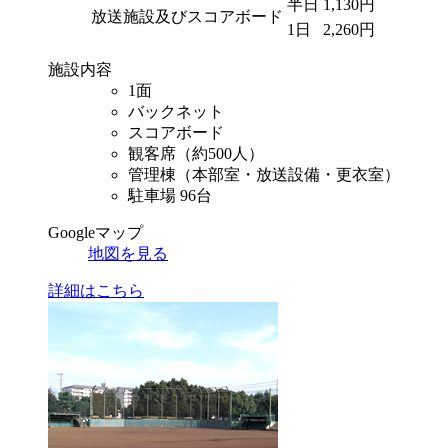
半日
1,130円
放送施設及びスコアボード
1日
2,260円
施設内容
1面
バックネット
スコアボード
観客席（約500人）
管理棟（本部室・放送設備・更衣室）
駐車場 96台
Googleマップ
地図を見る
詳細はこちら