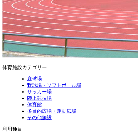
体育施設カテゴリー
庭球場
野球場・ソフトボール場
サッカー場
陸上競技場
体育館
多目的広場・運動広場
その他施設
利用種目