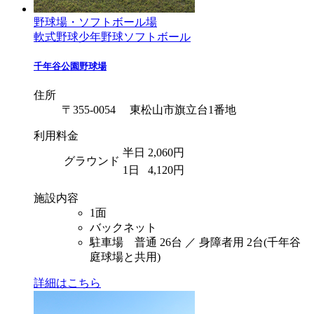
野球場・ソフトボール場
軟式野球
少年野球
ソフトボール
千年谷公園野球場
住所
〒355-0054 東松山市旗立台1番地
利用料金
半日
2,060円
グラウンド
1日
4,120円
施設内容
1面
バックネット
駐車場 普通 26台 ／ 身障者用 2台(千年谷
庭球場と共用)
詳細はこちら