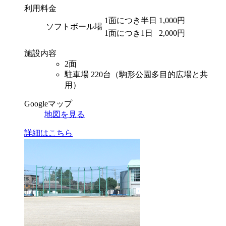
利用料金
1面につき半日
1,000円
ソフトボール場
1面につき1日
2,000円
施設内容
2面
駐車場 220台（駒形公園多目的広場と共
用）
Googleマップ
地図を見る
詳細はこちら