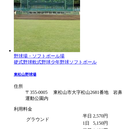
野球場・ソフトボール場
硬式野球
軟式野球
少年野球
ソフトボール
東松山野球場
住所
〒355-0005 東松山市大字松山2681番地 岩鼻
運動公園内
利用料金
半日
2,570円
グラウンド
1日
5,150円