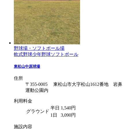
野球場・ソフトボール場
軟式野球
少年野球
ソフトボール
東松山中原球場
住所
〒355-0005 東松山市大字松山1612番地 岩鼻
運動公園内
利用料金
半日
1,540円
グラウンド
1日
3,090円
施設内容